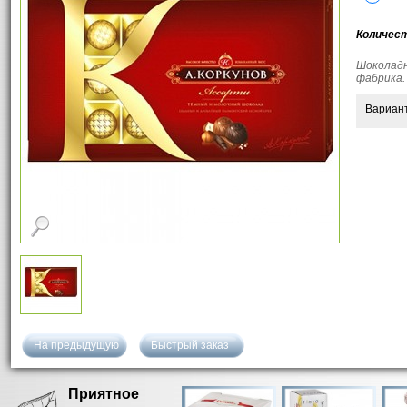
Количес
Шоколадн
фабрика. 
Вариан
На предыдущую
Быстрый заказ
Приятное